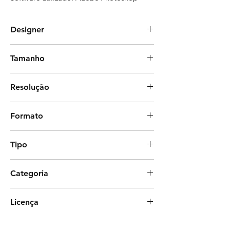
Designer
Dstudio Mariano
Tamanho
30 x 30 cm
Resolução
300 dpi
Formato
Photoshop
Tipo
Estampa corrida (com rapport)
Categoria
Fauna, Geométrica, Natureza, Tropical
Licença
Comercial