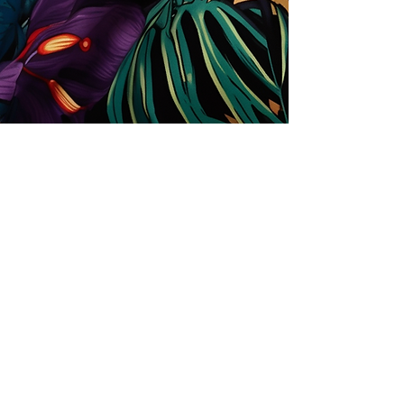
Store
Solutions for Companies
License types
Trends
Designers
License Your Prints