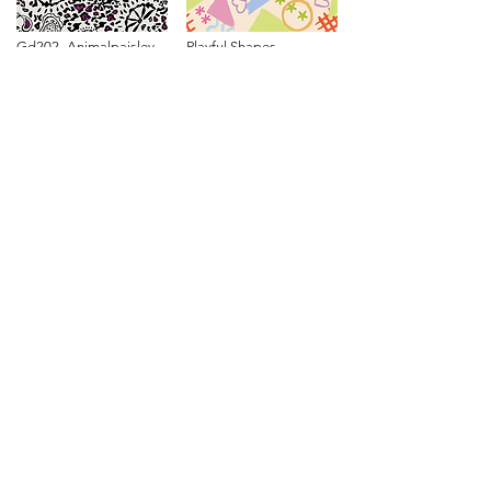
Gd202_Animalpaisley
Playful Shapes
R$ 400
R$ 400