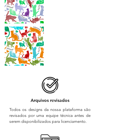
Arquivos revisados
Todos os designs da nossa plataforma são
revisados por uma equipe técnica antes de
serem disponibilizados para licenciamento.