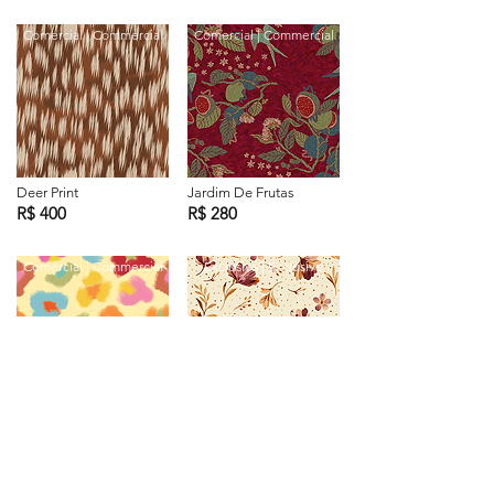
Comercial | Commercial
Comercial | Commercial
Deer Print
Jardim De Frutas
R$ 400
R$ 280
Comercial | Commercial
Exclusiva | Exclusive
Oncinha Cores
Jardim Âmbar
R$ 300
R$ 399