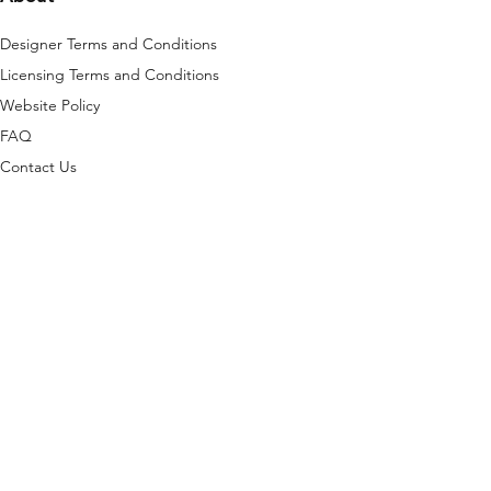
Designer Terms and Conditions
Licensing Terms and Conditions
Website Policy
FAQ
Contact Us
is platform are protected by copyright, any
Policy
 service only)