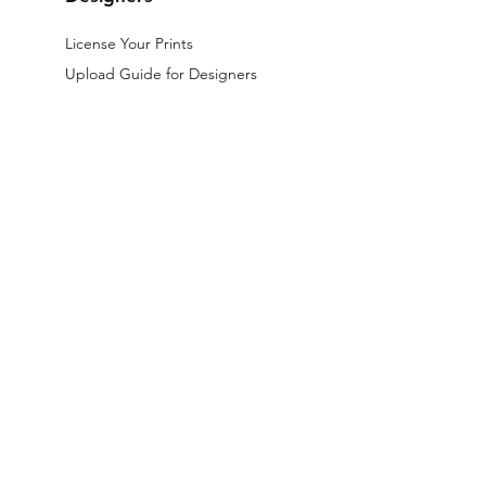
License Your Prints
Upload Guide for Designers
The files licensed on the website are digital.
All designs available on th
d by law.
gner Terms and Conditions
|
Licensing Terms and Conditions |
Privacy 
hello@patternarium.com.br | www.patternarium.com.br
198/0001-17 | Recife, Pernambuco, Brazil | + 55 81 99485-7078 (customer