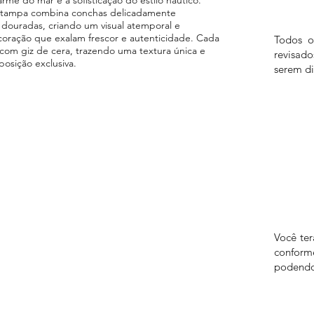
estampa combina conchas delicadamente
douradas, criando um visual atemporal e
coração que exalam frescor e autenticidade. Cada
Todos o
com giz de cera, trazendo uma textura única e
revisad
posição exclusiva.
serem di
Você te
confor
podendo