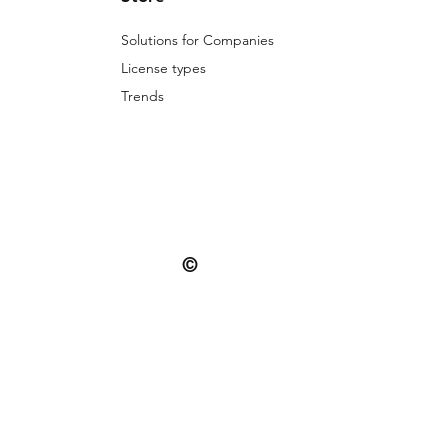
Solutions for Companies
License types
Trends
©
© 2025 Patternarium. All rights reserved.
misuse is subject to the penalties provide
Desi
CNPJ: 57.518.