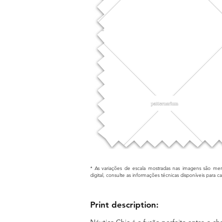
* As variações de escala mostradas nas imagens são mera
digital, consulte as informações técnicas disponíveis para 
Print description:
Náutica Chic é a fusão perfeita entre o ch