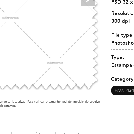
PSD 32 x
Resolutio
300 dpi
File type:
Photosh
Type:
Estampa 
Category
Brasilida
mente ilustrativas. Para verificar o tamanho real do módulo do arquivo
cada estampa.
arme do mar e a sofisticação do estilo náutico.