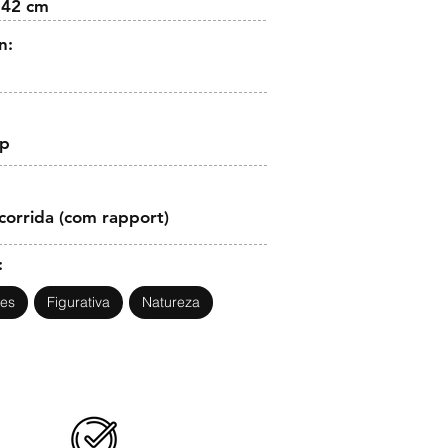
 42 cm
n:
op
corrida (com rapport)
:
des
Figurativa
Natureza