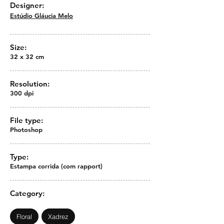
Designer:
Estúdio Gláucia Melo
Size:
32 x 32 cm
Resolution:
300 dpi
File type:
Photoshop
Type:
Estampa corrida (com rapport)
Category:
Floral
Xadrez