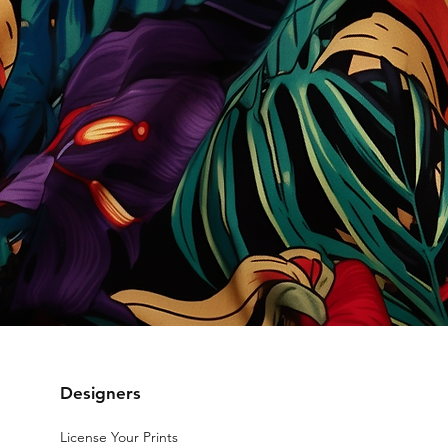
Designers
License Your Prints