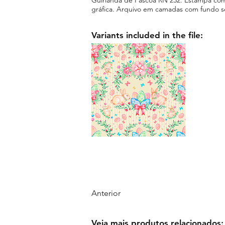
gráfica. Arquivo em camadas com fundo 
Variants included in the file:
Anterior
Veja mais produtos relacionados: