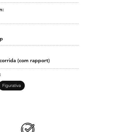
n:
op
corrida (com rapport)
:
Figurativa