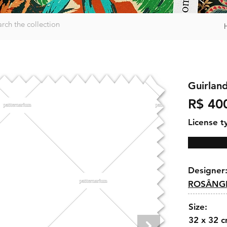
Guirlan
R$ 40
License t
Designer
ROSÂNGE
Size:
32 x 32 