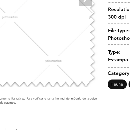
Resolutio
300 dpi
File type:
Photosh
Type:
Estampa 
Category
Fauna
mente ilustrativas. Para verificar o tamanho real do módulo do arquivo
cada estampa.
m elementos em aquarela manual com edição