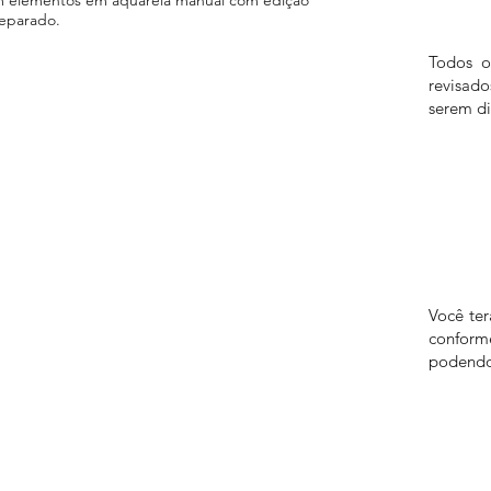
separado.
Todos o
revisad
serem di
Você te
confor
podendo