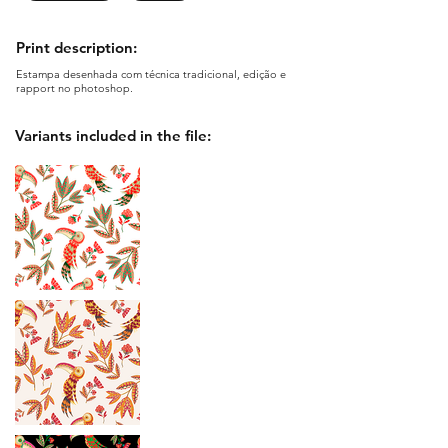
Print description:
Estampa desenhada com técnica tradicional, edição e
rapport no photoshop.
Variants included in the file: