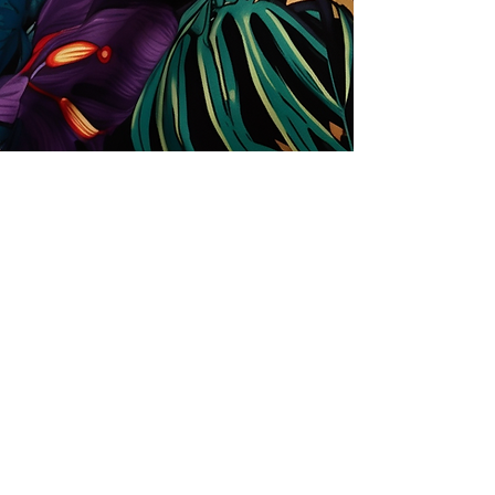
Store
Solutions for Companies
License types
Trends
Designers
License Your Prints