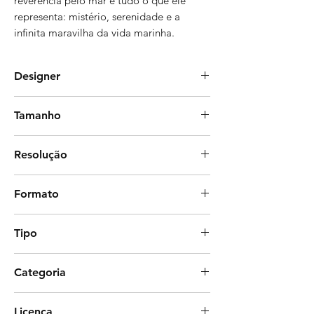
reverência pelo mar e tudo o que ele
representa: mistério, serenidade e a
infinita maravilha da vida marinha.
Designer
Beattriz Santos
Tamanho
32 x 32 cm
Resolução
300 dpi
Formato
Photoshop
Tipo
Estampa corrida (com rapport)
Categoria
Fauna, Figurativa, Natureza
Licença