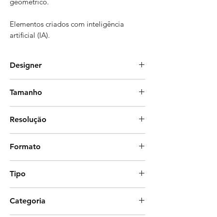
geométrico.
Elementos criados com inteligência
artificial (IA).
Designer
Letícia Molinares
Tamanho
59 x 74 cm
Resolução
300 dpi
Formato
Photoshop
Tipo
Estampa corrida (com rapport)
Categoria