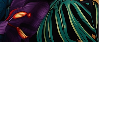
Store
Solutions for Companies
License types
Trends
Designers
License Your Prints