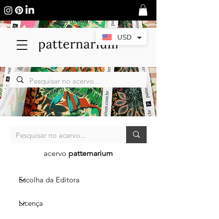
USD
acervo
patternarium