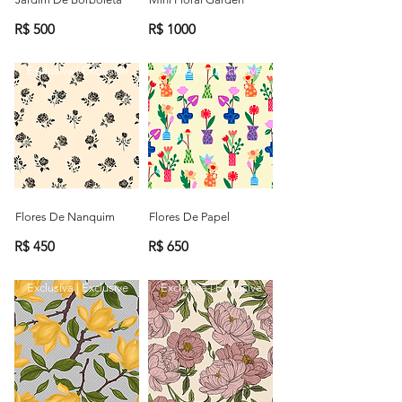
R$ 500
R$ 1000
Exclusiva | Exclusive
Exclusiva | Exclusive
Flores De Nanquim
Flores De Papel
R$ 450
R$ 650
Exclusiva | Exclusive
Exclusiva | Exclusive