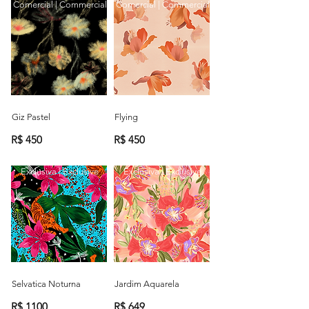
Comercial | Commercial
Comercial | Commercial
Giz Pastel
Flying
R$ 450
R$ 450
Exclusiva | Exclusive
Exclusiva | Exclusive
Selvatica Noturna
Jardim Aquarela
R$ 1100
R$ 649