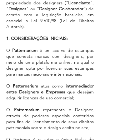
propriedade dos designers (“
Licenciante
”,
"
Designer
" ou “
Designer Colaborador
”) de
acordo com a legislação brasileira, em
especial a Lei 9.610/98 (Lei de Direitos
Autorais).
1. CONSIDERAÇÕES INICIAIS:
O
Patternarium
é um acervo de estampas
que conecta marcas com designers, por
meio de uma plataforma online, na qual o
designer opta por licenciar suas estampas
para marcas nacionais e internacionais;
O
Patternarium
atua como
intermediador
entre Designers e Empresas
que desejam
adquirir licenças de uso comercial;
O
Patternarium
representa o Designer,
através de poderes especiais conferidos
para fins de licenciamento de seus direitos
patrimoniais sobre o design aceito no site;
O Designer é o autor e único titular do