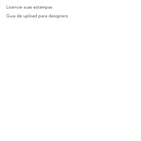
Licencie suas estampas
Guia de upload para designers
Sobre
Termos e Condições de Designer Parceiro
Termos e Condições de Licenciamento
Política do site
FAQ
Fale conosco
© 2026 Patternarium. Todos os direitos reservados.
Os arquivos
licenciados no site são digitais.
Todos os designs disponibilizados
nesta plataforma são protegidos por direitos autorais, conforme a
Lei 9.610/98.
Seu uso indevido está submetido às penalidades
previstas em lei.