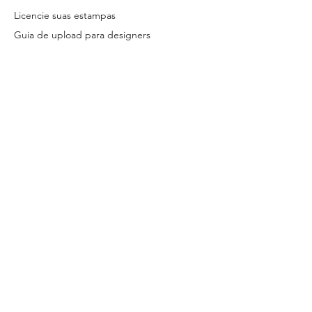
Licencie suas estampas
Guia de upload para designers
Sobre
Termos e Condições de Designer Parceiro
Termos e Condições de Licenciamento
Política do site
FAQ
Fale conosco
© 2026 Patternarium. Todos os direitos reservados.
Os arquivos
licenciados no site são digitais.
Todos os designs disponibilizados
nesta plataforma são protegidos por direitos autorais, conforme a
Lei 9.610/98.
Seu uso indevido está submetido às penalidades
previstas em lei.