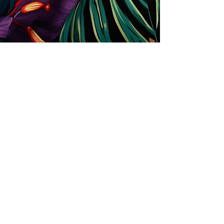
Loja
Soluções para empresas
Tipos de licença
Trends
Designers
Licencie suas estampas
Guia de upload para designers