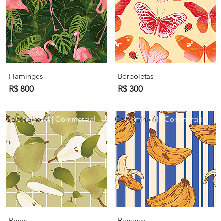
Flamingos
Borboletas
R$ 800
R$ 300
Cabeçalho 6
Comercial | Commercial
Cabeçalho 6
Comercial | Commercial
Peras
Bananas