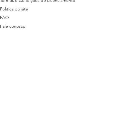
Termos e Condições de Licenciamento
Política do site
FAQ
Fale conosco
ns disponibilizados nesta plataforma são
tas em lei.
stão descritas nos termos a seguir:
ítica de Privacidade
3 | + 55 81 9 9485-7078 (exclusivo para