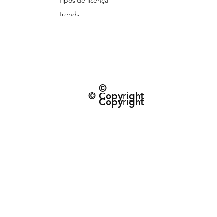
Tipos de licença
Trends
©
© Copyright
Copyright
© 2026 Patternarium. Todos os direitos 
protegidos por direitos autorais, conforme
Política de Entrega e data estimad
Termos e Condiçõe
CNPJ: 63.432.340/0001-01 | R. do Espinh