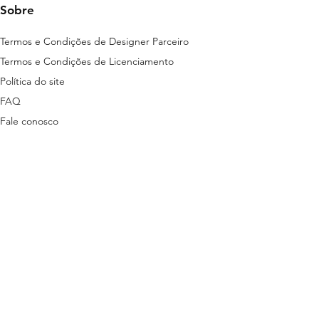
Sobre
Termos e Condições de Designer Parceiro
Termos e Condições de Licenciamento
Política do site
FAQ
Fale conosco
ns disponibilizados nesta plataforma são
tas em lei.
stão descritas nos termos a seguir:
ítica de Privacidade