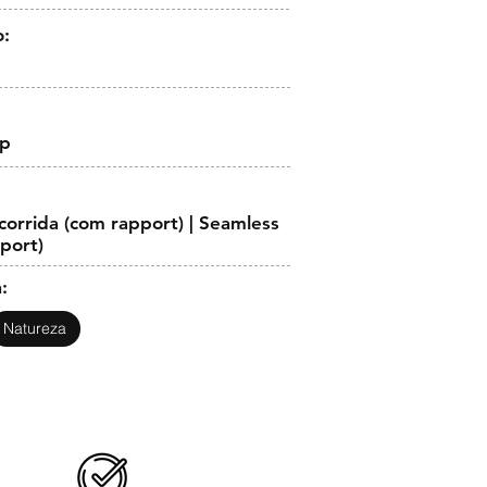
o:
op
orrida (com rapport) | Seamless
pport)
:
Natureza