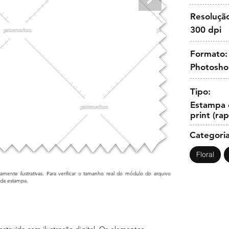
Resoluçã
300 dpi
Formato:
Photosh
Tipo:
Estampa c
print (ra
Categoria
Floral
mente ilustrativas. Para verificar o tamanho real do módulo do arquivo
cada estampa.
truída com ilustração digital. Os elementos