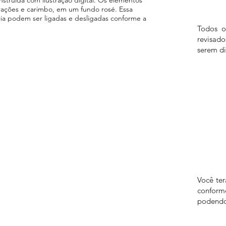
rações e carimbo, em um fundo rosé. Essa
a podem ser ligadas e desligadas conforme a
Todos o
revisad
serem di
Você te
confor
podendo