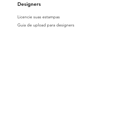
Designers
Licencie suas estampas
Guia de upload para designers
reservados.
Os arquivos licenciados no site são digitais.
Todos os desig
 a Lei 9.610/98.
Seu uso indevido está submetido às penalidades previs
a de entrega dos produtos, Políticas de Troca, Devolução e Reembolso e
s de Designer Parceiro
|
Termos e Condições de Licenciamento |
Pol