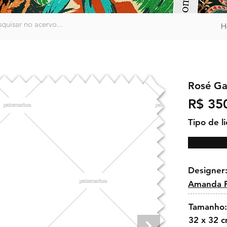
H
Rosé Ga
R$ 35
Tipo de l
Designer
Amanda F
Tamanho:
32 x 32 