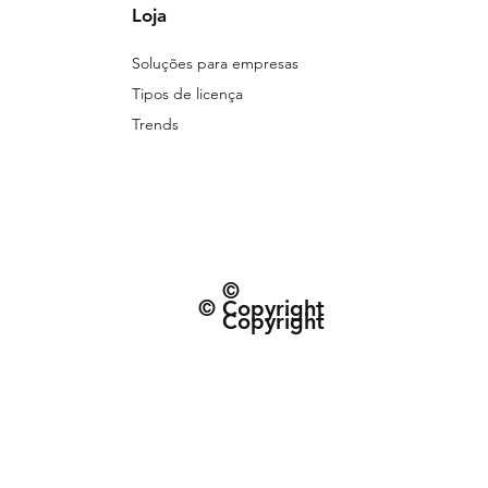
Loja
Soluções para empresas
Tipos de licença
Trends
©
© Copyright
Copyright
© 2026 Patternarium. Todos os direitos 
protegidos por direitos autorais, conforme
Política de Entrega e data estimad
Termos e Condiçõe