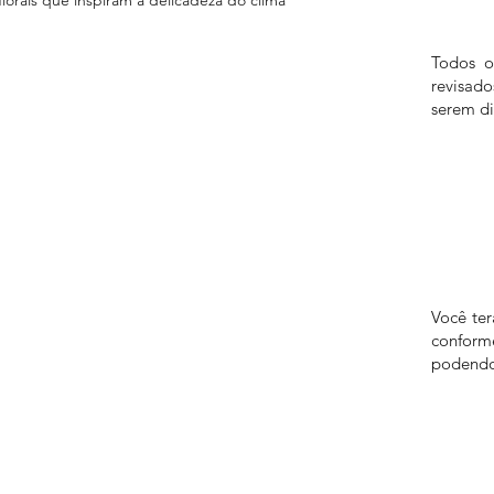
Todos o
revisad
serem di
Você te
confor
podendo