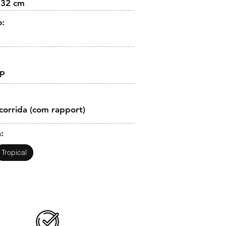
 32 cm
o:
op
corrida (com rapport)
:
Tropical