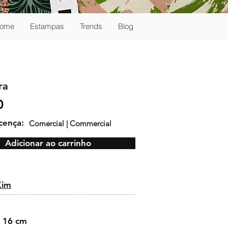
ome
Estampas
Trends
Blog
ra
0
icença:
Comercial | Commercial
Adicionar ao carrinho
:
Kim
 16 cm