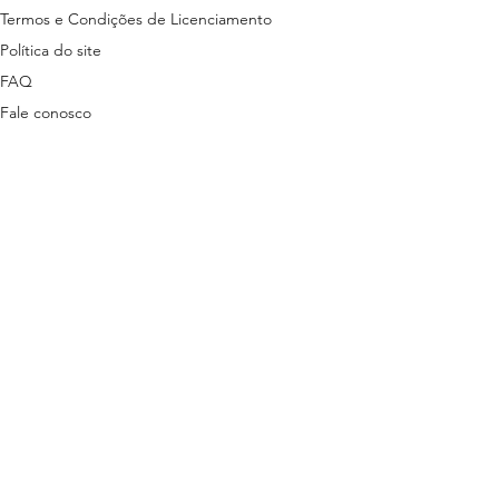
Termos e Condições de Licenciamento
Política do site
FAQ
Fale conosco
ns disponibilizados nesta plataforma são
tas em lei.
stão descritas nos termos a seguir:
ítica de Privacidade
3 | + 55 81 9 9485-7078 (exclusivo para