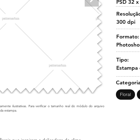
PSD 32 x
Resoluçã
300 dpi
Formato:
Photosh
Tipo:
Estampa 
Categoria
Floral
mente ilustrativas. Para verificar o tamanho real do módulo do arquivo
cada estampa.
orais que inspiram a delicadeza do clima