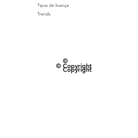
Tipos de licença
Trends
©
© Copyright
Copyright
© 2026 Patternarium. Todos os direitos 
protegidos por direitos autorais, conforme
Política de Entrega e data estimad
Termos e Condiçõe
CNPJ: 63.432.340/0001-01 | R. do Espinh