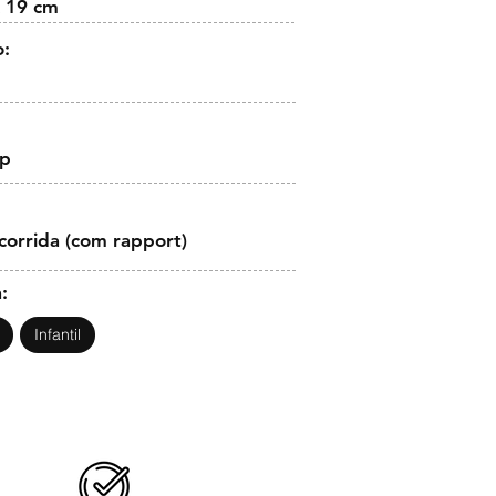
 19 cm
o:
op
corrida (com rapport)
:
Infantil