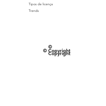
Tipos de licença
Trends
©
© Copyright
Copyright
© 2026 Patternarium. Todos os direitos 
protegidos por direitos autorais, conforme
Política de Entrega e data estimad
Termos e Condiçõe
CNPJ: 63.432.340/0001-01 | R. do Espinh