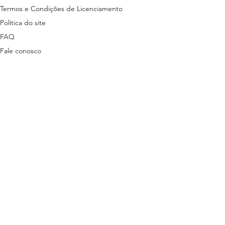
Termos e Condições de Licenciamento
Política do site
FAQ
Fale conosco
ns disponibilizados nesta plataforma são
tas em lei.
stão descritas nos termos a seguir:
ítica de Privacidade
3 | + 55 81 9 9485-7078 (exclusivo para