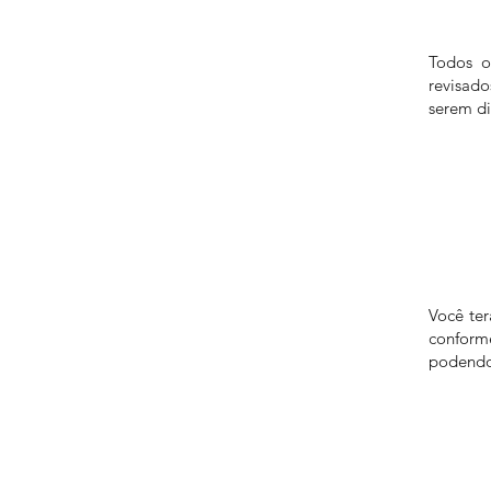
Todos o
revisad
serem di
Você te
confor
podendo