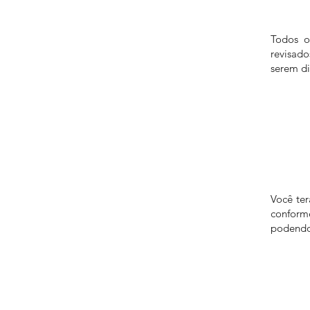
Todos o
revisad
serem di
Você te
confor
podendo