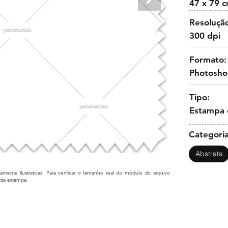
47 x 79 
Resoluçã
300 dpi
Formato:
Photosh
Tipo:
Estampa 
Categoria
Abstrata
mente ilustrativas. Para verificar o tamanho real do módulo do arquivo
cada estampa.