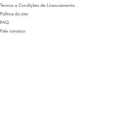
Termos e Condições de Licenciamento
Política do site
FAQ
Fale conosco
ns disponibilizados nesta plataforma são
tas em lei.
stão descritas nos termos a seguir:
ítica de Privacidade
3 | + 55 81 9 9485-7078 (exclusivo para