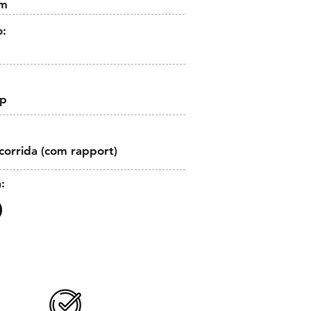
cm
o:
op
corrida (com rapport)
: