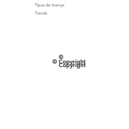
Tipos de licença
Trends
©
© Copyright
Copyright
© 2026 Patternarium. Todos os direitos 
protegidos por direitos autorais, conforme
Política de Entrega e data estimad
Termos e Condiçõe
CNPJ: 63.432.340/0001-01 | R. do Espinh