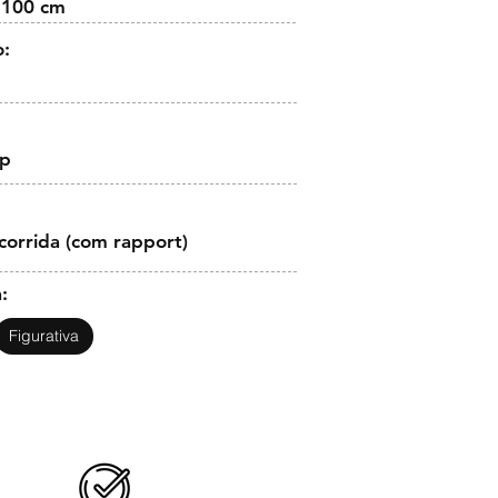
 100 cm
o:
op
corrida (com rapport)
:
Figurativa