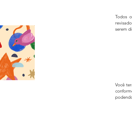
Todos o
revisad
serem di
Você te
confor
podendo