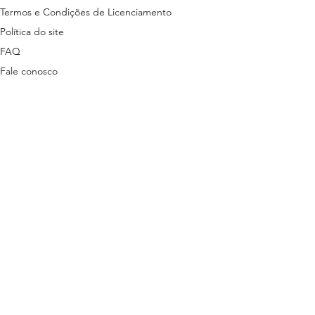
Termos e Condições de Licenciamento
Política do site
FAQ
Fale conosco
ns disponibilizados nesta plataforma são
tas em lei.
stão descritas nos termos a seguir:
ítica de Privacidade
3 | + 55 81 9 9485-7078 (exclusivo para