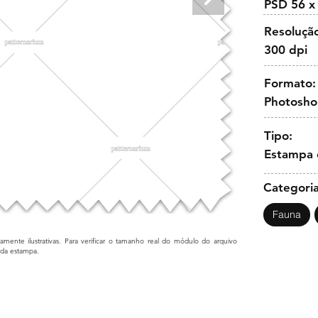
PSD 56 x
Resoluçã
300 dpi
Formato:
Photosh
Tipo:
Estampa 
Categoria
Fauna
mente ilustrativas. Para verificar o tamanho real do módulo do arquivo
cada estampa.