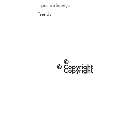
Tipos de licença
Trends
©
© Copyright
Copyright
© 2026 Patternarium. Todos os direitos 
protegidos por direitos autorais, conforme
Política de Entrega e data estimad
Termos e Condiçõe
CNPJ: 63.432.340/0001-01 | R. do Espinh