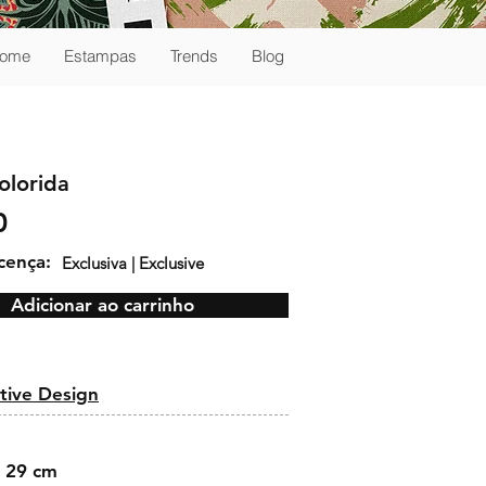
ome
Estampas
Trends
Blog
olorida
0
icença:
Exclusiva | Exclusive
Adicionar ao carrinho
:
tive Design
 29 cm