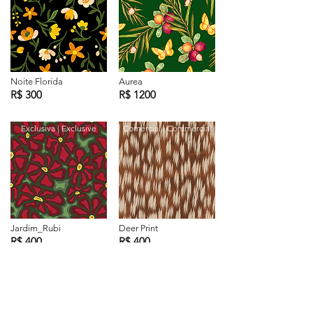
Noite Florida
Aurea
R$ 300
R$ 1200
Exclusiva | Exclusive
Comercial | Commercial
Jardim_Rubi
Deer Print
R$ 400
R$ 400