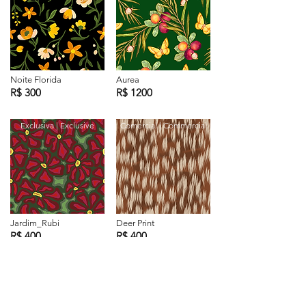
Noite Florida
Aurea
R$ 300
R$ 1200
Exclusiva | Exclusive
Comercial | Commercial
Jardim_Rubi
Deer Print
R$ 400
R$ 400