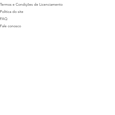
Termos e Condições de Licenciamento
Política do site
FAQ
Fale conosco
ns disponibilizados nesta plataforma são
tas em lei.
stão descritas nos termos a seguir:
ítica de Privacidade
3 | + 55 81 9 9485-7078 (exclusivo para