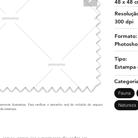
48 x 48 
Resoluçã
300 dpi
Formato:
Photosh
Tipo:
Estampa 
Categoria
Fauna
Natureza
mente ilustrativas. Para verificar o tamanho real do módulo do arquivo
cada estampa.
, ramos, caramujos e mariposas douradas em