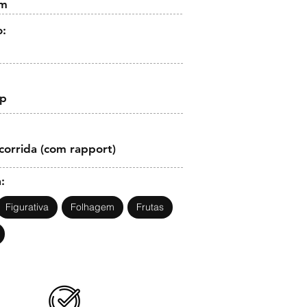
cm
o:
op
corrida (com rapport)
:
Figurativa
Folhagem
Frutas