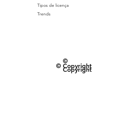
Tipos de licença
Trends
©
© Copyright
Copyright
© 2026 Patternarium. Todos os direitos 
protegidos por direitos autorais, conforme
Política de Entrega e data estimad
Termos e Condiçõe
CNPJ: 63.432.340/0001-01 | R. do Espinh