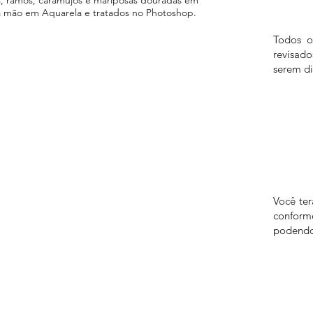
a mão em Aquarela e tratados no Photoshop.
Todos o
revisad
serem di
Você te
confor
podendo