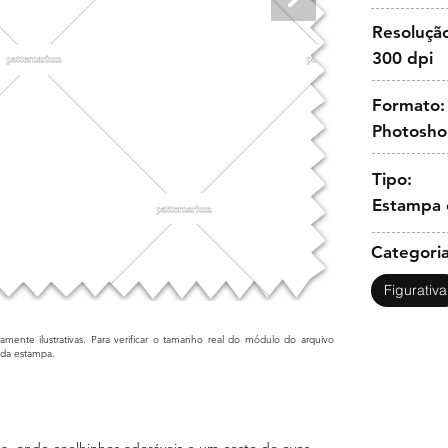
Resoluçã
300 dpi
Formato:
Photosh
Tipo:
Estampa 
Categoria
Figurativa
mente ilustrativas. Para verificar o tamanho real do módulo do arquivo
cada estampa.
a, onde coelhinhos adoráveis e um cesto de ovos