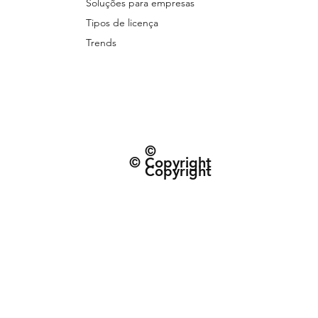
Soluções para empresas
Tipos de licença
Trends
©
© Copyright
Copyright
© 2026 Patternarium. Todos os direitos 
protegidos por direitos autorais, conforme
Política de Entrega e data estimad
Termos e Condiçõe