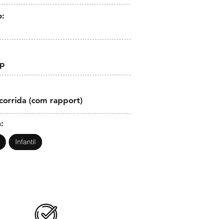
o:
op
corrida (com rapport)
:
Infantil