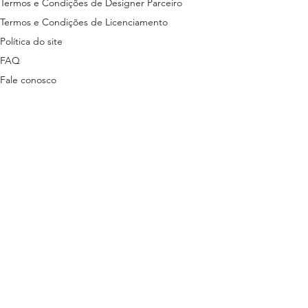
Termos e Condições de Designer Parceiro
Termos e Condições de Licenciamento
Política do site
FAQ
Fale conosco
ns disponibilizados nesta plataforma são
tas em lei.
stão descritas nos termos a seguir:
ítica de Privacidade