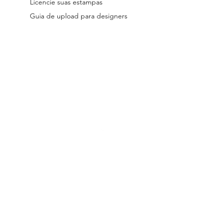
Licencie suas estampas
Guia de upload para designers
reservados.
Os arquivos licenciados no site são digitais.
Todos os desig
 a Lei 9.610/98.
Seu uso indevido está submetido às penalidades previs
a de entrega dos produtos, Políticas de Troca, Devolução e Reembolso e
s de Designer Parceiro
|
Termos e Condições de Licenciamento |
Pol
hello@patternarium.com.br | www.patternarium.com.br
PATTERNARIUM INTERMEDIACAO E SERVICOS DIGITAIS LTDA