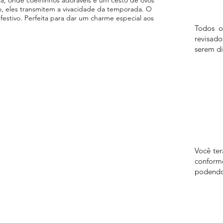
, eles transmitem a vivacidade da temporada. O
estivo. Perfeita para dar um charme especial aos
Todos o
revisad
serem di
Você te
confor
podendo