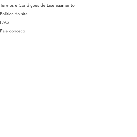
Termos e Condições de Licenciamento
Política do site
FAQ
Fale conosco
ns disponibilizados nesta plataforma são
tas em lei.
stão descritas nos termos a seguir:
ítica de Privacidade
3 | + 55 81 9 9485-7078 (exclusivo para