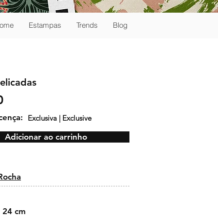
ome
Estampas
Trends
Blog
elicadas
0
icença:
Exclusiva | Exclusive
Adicionar ao carrinho
:
 Rocha
 24 cm