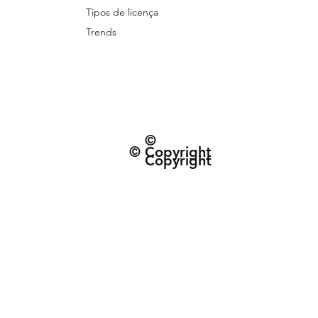
Tipos de licença
Trends
©
© Copyright
Copyright
© 2026 Patternarium. Todos os direitos 
protegidos por direitos autorais, conforme
Política de Entrega e data estimad
Termos e Condiçõe
CNPJ: 63.432.340/0001-01 | R. do Espinh