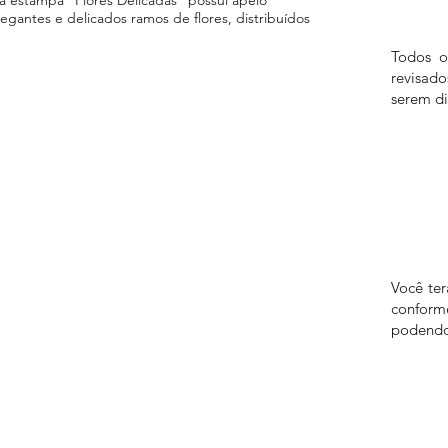
gantes e delicados ramos de flores, distribuídos
Todos o
revisad
serem di
Você te
confor
podendo