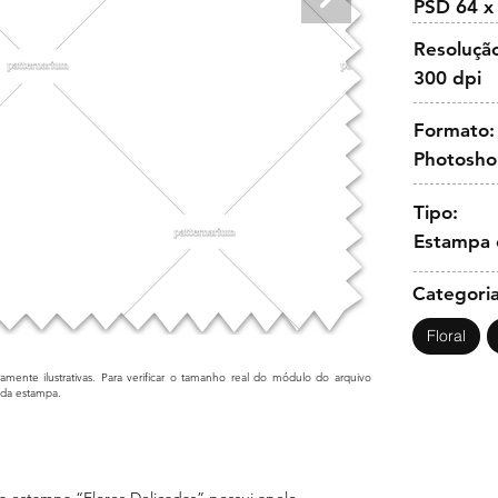
PSD 64 x
Resoluçã
300 dpi
Formato:
Photosh
Tipo:
Estampa 
Categoria
Floral
mente ilustrativas. Para verificar o tamanho real do módulo do arquivo
cada estampa.
 a estampa “Flores Delicadas” possui apelo