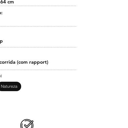
 64 cm
o:
op
corrida (com rapport)
:
Natureza