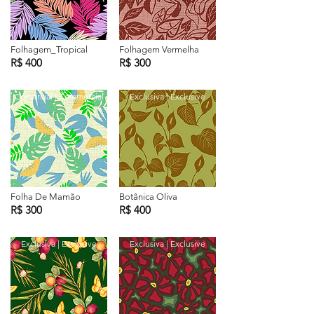
Folhagem_Tropical
Folhagem Vermelha
R$ 400
R$ 300
Comercial | Commercial
Exclusiva | Exclusive
Folha De Mamão
Botânica Oliva
R$ 300
R$ 400
Exclusiva | Exclusive
Exclusiva | Exclusive