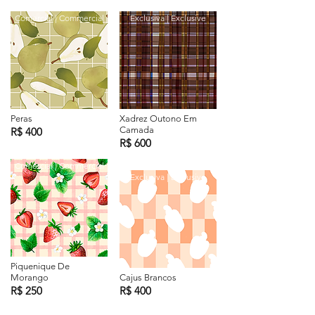
Comercial | Commercial
Exclusiva | Exclusive
Peras
Xadrez Outono Em
Camada
R$ 400
R$ 600
Comercial | Commercial
Exclusiva | Exclusive
Piquenique De
Morango
Cajus Brancos
R$ 250
R$ 400