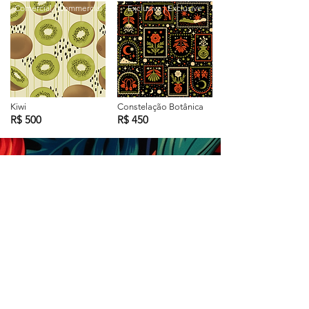
Comercial | Commercial
Exclusiva | Exclusive
Kiwi
Constelação Botânica
R$ 500
R$ 450