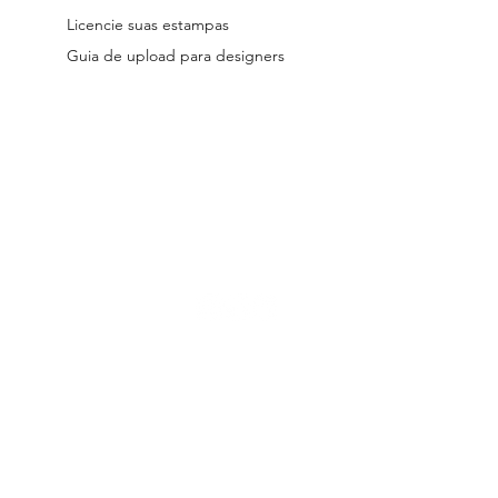
Licencie suas estampas
Guia de upload para designers
reservados.
Os arquivos licenciados no site são digitais.
Todos os desig
 a Lei 9.610/98.
Seu uso indevido está submetido às penalidades previs
a de entrega dos produtos, Políticas de Troca, Devolução e Reembolso e
s de Designer Parceiro
|
Termos e Condições de Licenciamento |
Pol
hello@patternarium.com.br | www.patternarium.com.br