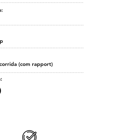
o:
op
corrida (com rapport)
: