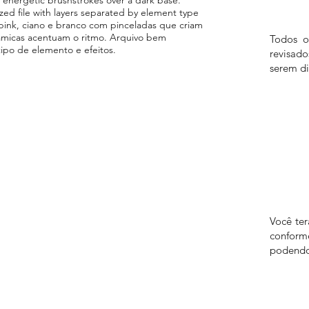
ed file with layers separated by element type
 pink, ciano e branco com pinceladas que criam
âmicas acentuam o ritmo. Arquivo bem
Todos o
ipo de elemento e efeitos.
revisad
serem di
Você te
confor
podendo