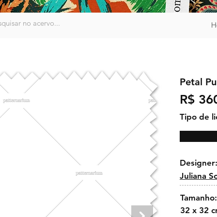
H
Petal Pu
R$ 36
Tipo de l
Designer
Juliana So
Tamanho:
32 x 32 