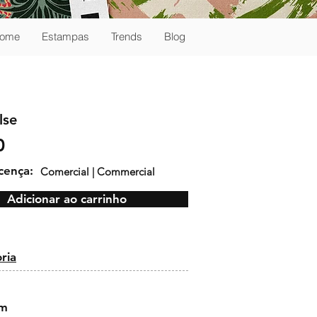
ome
Estampas
Trends
Blog
lse
0
icença:
Comercial | Commercial
Adicionar ao carrinho
:
ria
cm