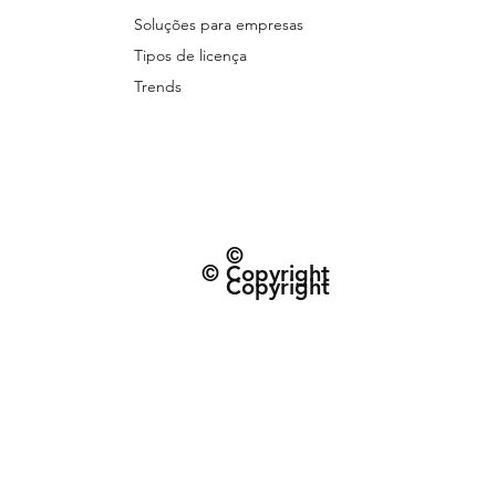
Soluções para empresas
Tipos de licença
Trends
©
© Copyright
Copyright
© 2026 Patternarium. Todos os direitos 
protegidos por direitos autorais, conforme
Política de Entrega e data estimad
Termos e Condiçõe