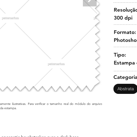
Resoluçã
300 dpi
Formato:
Photosh
Tipo:
Estampa 
Categoria
Abstrata
mente ilustrativas. Para verificar o tamanho real do módulo do arquivo
cada estampa.
th energetic brushstrokes over a dark base.