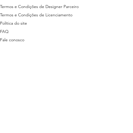
Termos e Condições de Designer Parceiro
Termos e Condições de Licenciamento
Política do site
FAQ
Fale conosco
ns disponibilizados nesta plataforma são
tas em lei.
stão descritas nos termos a seguir:
ítica de Privacidade