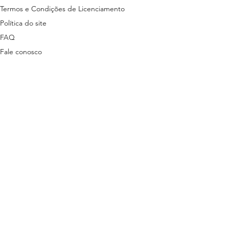
Termos e Condições de Licenciamento
Política do site
FAQ
Fale conosco
ns disponibilizados nesta plataforma são
tas em lei.
stão descritas nos termos a seguir:
ítica de Privacidade
3 | + 55 81 9 9485-7078 (exclusivo para