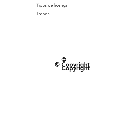
Tipos de licença
Trends
©
© Copyright
Copyright
© 2026 Patternarium. Todos os direitos 
protegidos por direitos autorais, conforme
Política de Entrega e data estimad
Termos e Condiçõe
CNPJ: 63.432.340/0001-01 | R. do Espinh