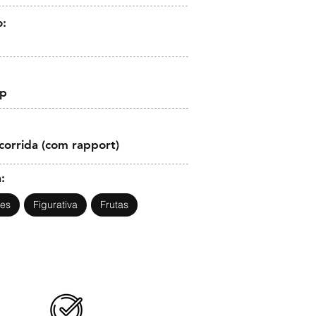
o:
op
corrida (com rapport)
:
des
Figurativa
Frutas