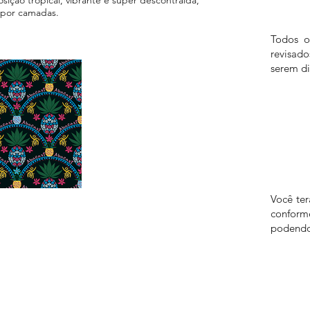
o por camadas.
Todos o
revisad
serem di
Você te
confor
podendo