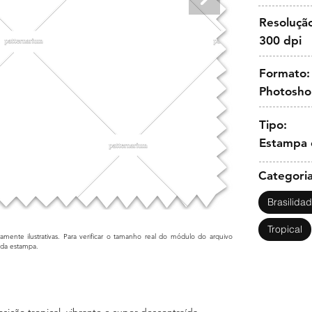
Resoluçã
300 dpi
Formato:
Photosh
Tipo:
Estampa 
Categoria
Brasilida
Tropical
mente ilustrativas. Para verificar o tamanho real do módulo do arquivo
cada estampa.
ição tropical, vibrante e super descontraída,