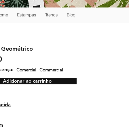
ome
Estampas
Trends
Blog
 Geométrico
0
icença:
Comercial | Commercial
Adicionar ao carrinho
:
meida
cm