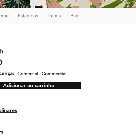
ome
Estampas
Trends
Blog
sh
0
icença:
Comercial | Commercial
Adicionar ao carrinho
:
olinares
cm