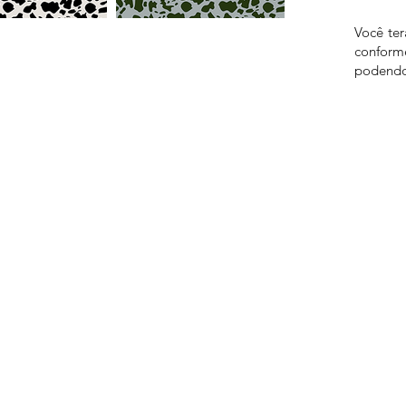
Você te
confor
podendo