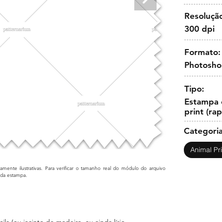
Resoluçã
300 dpi
Formato:
Photosh
Tipo:
Estampa c
print (ra
Categoria
Animal Pri
mente ilustrativas. Para verificar o tamanho real do módulo do arquivo
cada estampa.
ila (ou jacinto de madeira, ou ainda lírio