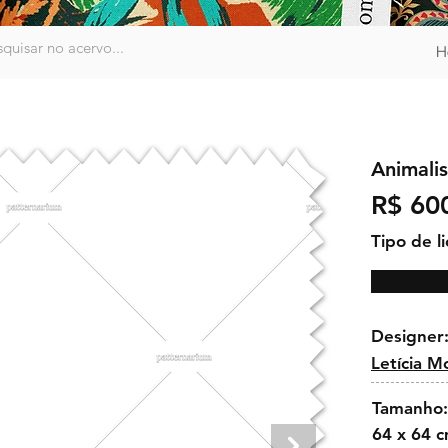
H
Animali
R$ 60
Tipo de l
Designer
Letícia M
Tamanho:
64 x 64 