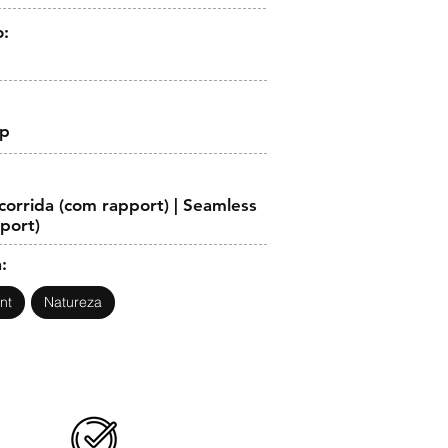
o:
op
orrida (com rapport) | Seamless
pport)
:
nt
Natureza