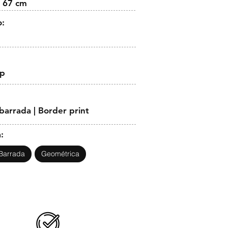
 67 cm
o:
op
arrada | Border print
:
Barrada
Geométrica