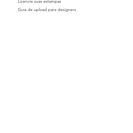
Licencie suas estampas
Guia de upload para designers
reservados.
Os arquivos licenciados no site são digitais.
Todos os desig
 a Lei 9.610/98.
Seu uso indevido está submetido às penalidades previs
a de entrega dos produtos, Políticas de Troca, Devolução e Reembolso e
s de Designer Parceiro
|
Termos e Condições de Licenciamento |
Pol
hello@patternarium.com.br | www.patternarium.com.br
PATTERNARIUM INTERMEDIACAO E SERVICOS DIGITAIS LTDA