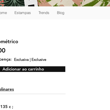
ome
Estampas
Trends
Blog
métrico
00
icença:
Exclusiva | Exclusive
Adicionar ao carrinho
:
olinares
135 c ;