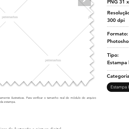
PNG 31 x
Resoluçã
300 dpi
Formato:
Photosh
Tipo:
Estampa b
Categoria
Estampa 
mente ilustrativas. Para verificar o tamanho real do módulo do arquivo
cada estampa.
as de ilustração e pintura digital.