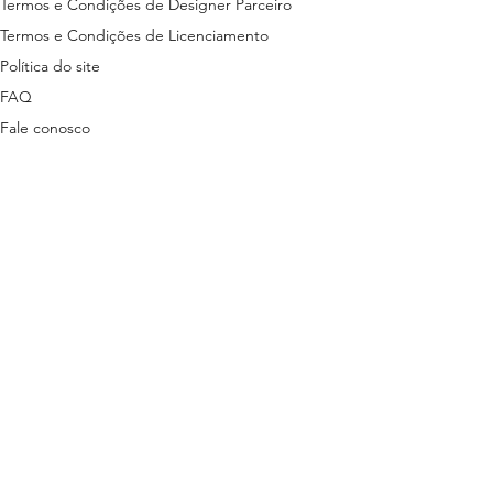
Termos e Condições de Designer Parceiro
Termos e Condições de Licenciamento
Política do site
FAQ
Fale conosco
ns disponibilizados nesta plataforma são
tas em lei.
stão descritas nos termos a seguir:
ítica de Privacidade