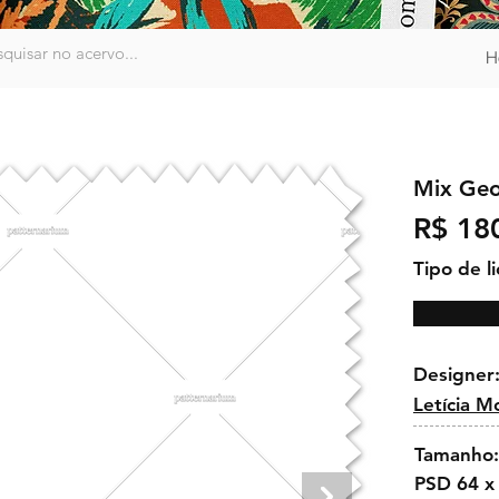
H
Mix Geo
R$ 18
Tipo de l
Designer
Letícia M
Tamanho:
PSD 64 x 