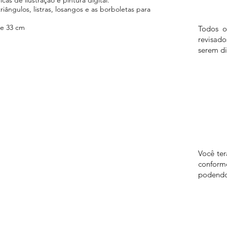
ângulos, listras, losangos e as borboletas para
e 33 cm
Todos o
revisad
serem di
Você te
confor
podendo