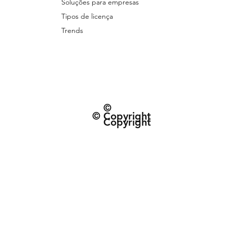
Soluções para empresas
Tipos de licença
Trends
©
© Copyright
Copyright
© 2026 Patternarium. Todos os direitos 
protegidos por direitos autorais, conforme
Política de Entrega e data estimad
Termos e Condiçõe