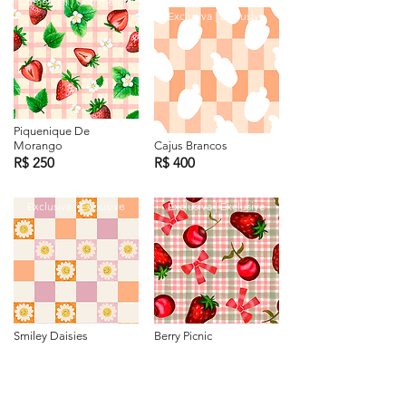
Comercial | Commercial
Exclusiva | Exclusive
Piquenique De
Morango
Cajus Brancos
R$ 250
R$ 400
Exclusiva | Exclusive
Exclusiva | Exclusive
Smiley Daisies
Berry Picnic
R$ 550
R$ 580