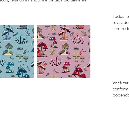
Todos o
revisad
serem di
Você te
confor
podendo