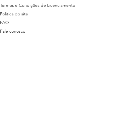
Termos e Condições de Licenciamento
Política do site
FAQ
Fale conosco
ns disponibilizados nesta plataforma são
tas em lei.
stão descritas nos termos a seguir:
ítica de Privacidade
3 | + 55 81 9 9485-7078 (exclusivo para