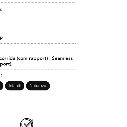
o:
op
orrida (com rapport) | Seamless
pport)
:
Infantil
Natureza