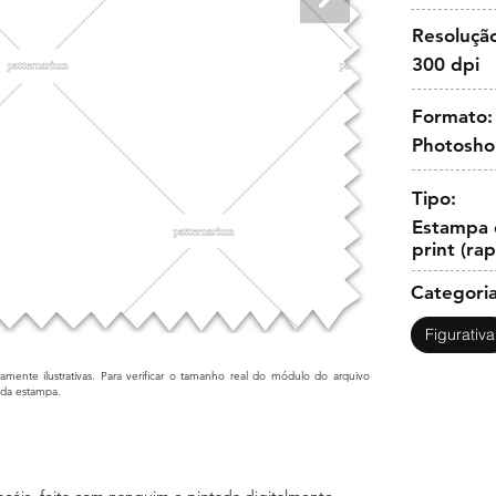
Resoluçã
300 dpi
Formato:
Photosh
Tipo:
Estampa c
print (ra
Categoria
Figurativa
mente ilustrativas. Para verificar o tamanho real do módulo do arquivo
cada estampa.
cóis, feita com nanquim e pintada digitalmente