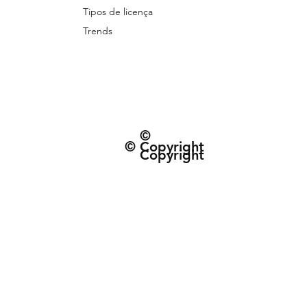
Tipos de licença
Trends
©
© Copyright
Copyright
© 2026 Patternarium. Todos os direitos 
protegidos por direitos autorais, conforme
Política de Entrega e data estimad
Termos e Condiçõe
CNPJ: 63.432.340/0001-01 | R. do Espinh