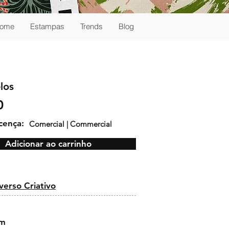
ome
Estampas
Trends
Blog
los
0
icença:
Comercial | Commercial
Adicionar ao carrinho
:
erso Criativo
cm