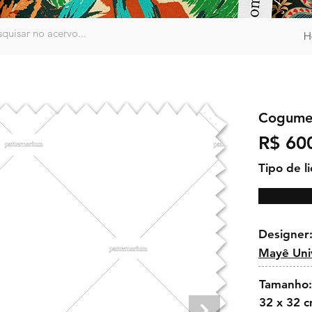
H
Cogume
R$ 60
Tipo de l
Designer
Mayê Univ
Tamanho:
32 x 32 