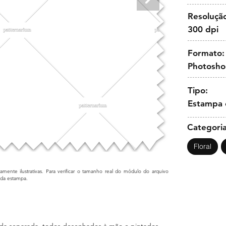
Resoluçã
300 dpi
Formato:
Photosh
Tipo:
Estampa 
Categoria
Floral
mente ilustrativas. Para verificar o tamanho real do módulo do arquivo
cada estampa.
a separada, todos desenhados à mão e pintados