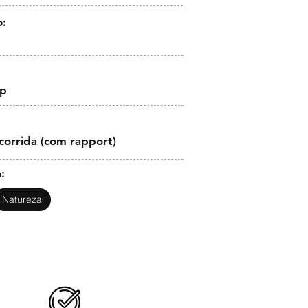
o:
op
corrida (com rapport)
:
Natureza