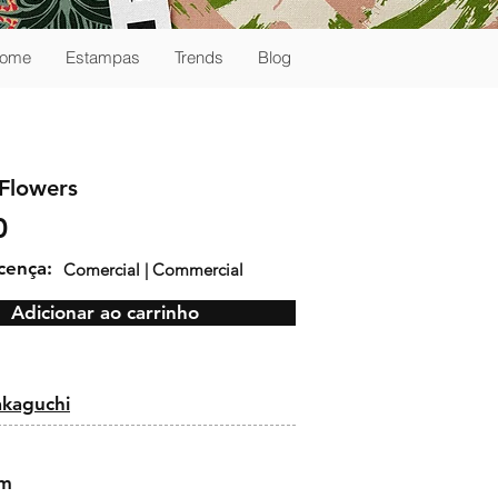
ome
Estampas
Trends
Blog
 Flowers
0
icença:
Comercial | Commercial
Adicionar ao carrinho
:
akaguchi
cm