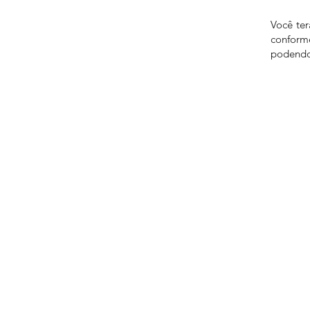
Você te
confor
podendo