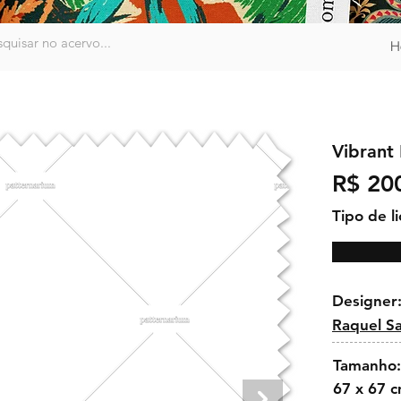
H
Vibrant
R$ 20
Tipo de l
Designer
Raquel S
Tamanho:
67 x 67 