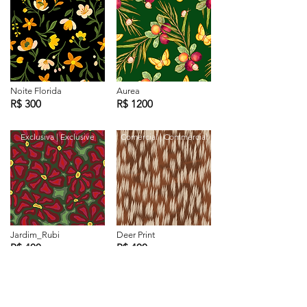
Noite Florida
Aurea
R$ 300
R$ 1200
Exclusiva | Exclusive
Comercial | Commercial
Jardim_Rubi
Deer Print
R$ 400
R$ 400