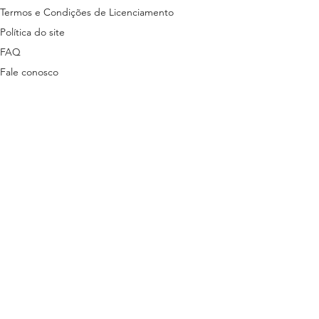
Termos e Condições de Licenciamento
Política do site
FAQ
Fale conosco
ns disponibilizados nesta plataforma são
tas em lei.
stão descritas nos termos a seguir:
ítica de Privacidade
3 | + 55 81 9 9485-7078 (exclusivo para