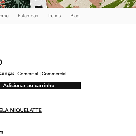
ome
Estampas
Trends
Blog
0
icença:
Comercial | Commercial
Adicionar ao carrinho
:
LA NIQUELATTE
cm