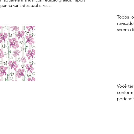
nha variantes azul e rosa.
Todos o
revisad
serem di
Você te
confor
podendo