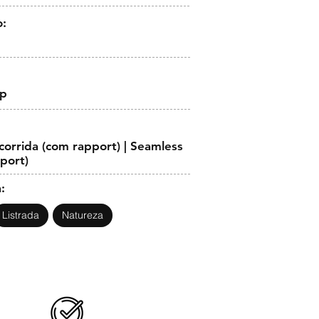
o:
op
orrida (com rapport) | Seamless
pport)
:
Listrada
Natureza