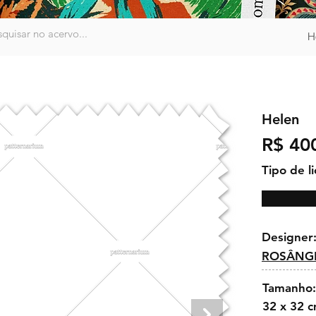
H
Helen
R$ 40
Tipo de l
Designer
ROSÂNGE
Tamanho:
32 x 32 