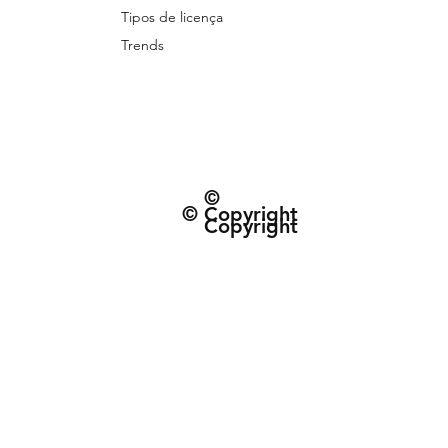
Tipos de licença
Trends
©
© Copyright
Copyright
© 2026 Patternarium. Todos os direitos 
protegidos por direitos autorais, conforme
Política de Entrega e data estimad
Termos e Condiçõe
CNPJ: 63.432.340/0001-01 | R. do Espinh