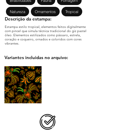
Brasilidades
Fauna
Folhagem
Natureza
Ornamentos
Tropical
Descrição da estampa:
Estampa estilo tropical, elementos feitos digitalmente
com pincel que simula técnica tradicional do giz pastel
óleo. Elementos estilizados como pássaro, estrela,
coração e coqueiro, ornados e coloridos com cores
vibrantes.
Variantes incluidas no arquivo: