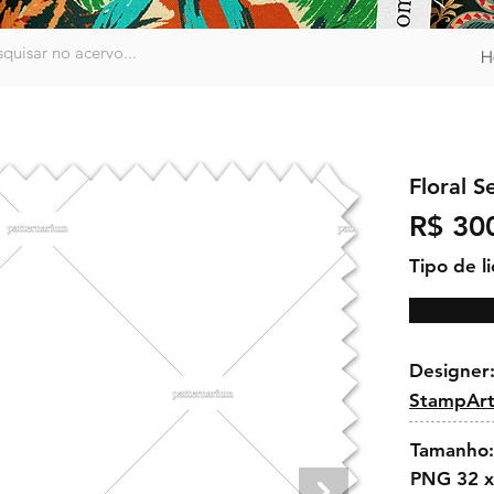
H
Floral S
R$ 30
Tipo de l
Designer
StampArt
Tamanho:
PNG 32 x