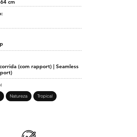
 64 cm
o:
op
orrida (com rapport) | Seamless
pport)
:
Natureza
Tropical