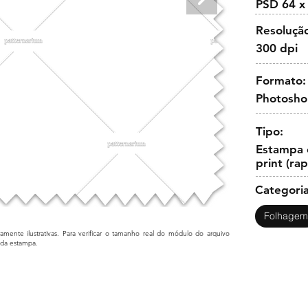
PSD 64 x
Resoluçã
300 dpi
Formato:
Photosh
Tipo:
Estampa c
print (ra
Categoria
Folhagem
mente ilustrativas. Para verificar o tamanho real do módulo do arquivo
cada estampa.