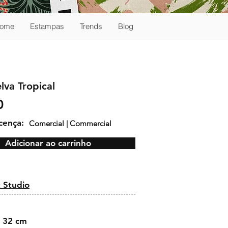
ome
Estampas
Trends
Blog
elva Tropical
0
icença:
Comercial | Commercial
Adicionar ao carrinho
:
 Studio
 32 cm