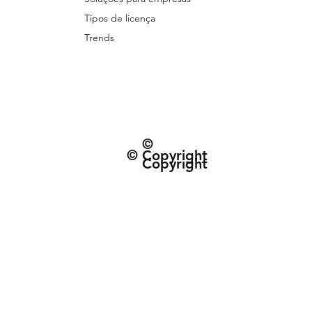
Tipos de licença
Trends
©
© Copyright
Copyright
© 2026 Patternarium. Todos os direitos 
protegidos por direitos autorais, conforme
Política de Entrega e data estimad
Termos e Condiçõe