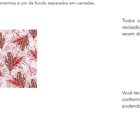
ementos e cor de fundo separados em camadas.
Todos o
revisad
serem di
Você te
confor
podendo