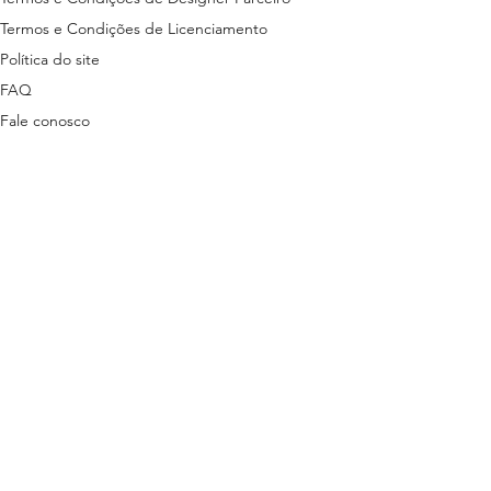
Termos e Condições de Licenciamento
Política do site
FAQ
Fale conosco
ns disponibilizados nesta plataforma são
tas em lei.
stão descritas nos termos a seguir:
ítica de Privacidade