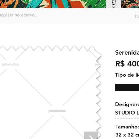
H
Serenid
R$ 40
Tipo de l
Designer
STUDIO 
Tamanho:
32 x 32 