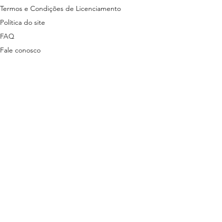
Termos e Condições de Licenciamento
Política do site
FAQ
Fale conosco
ns disponibilizados nesta plataforma são
tas em lei.
stão descritas nos termos a seguir:
ítica de Privacidade
3 | + 55 81 9 9485-7078 (exclusivo para