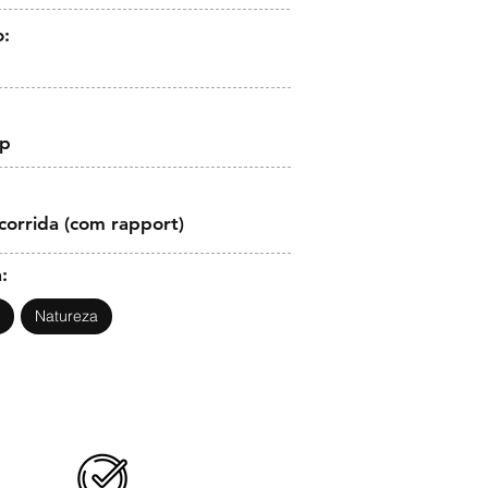
o:
op
corrida (com rapport)
:
Natureza