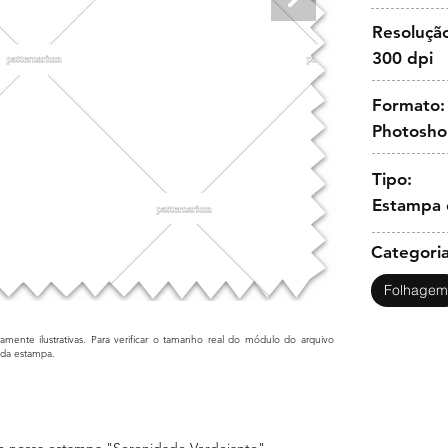
Resoluçã
300 dpi
Formato:
Photosh
Tipo:
Estampa 
Categoria
Folhagem
mente ilustrativas. Para verificar o tamanho real do módulo do arquivo
cada estampa.
om nossa estampa "Serenidade Verdejante",