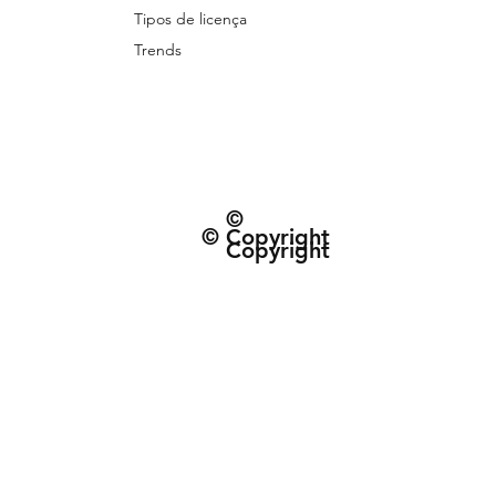
Tipos de licença
Trends
©
© Copyright
Copyright
© 2026 Patternarium. Todos os direitos 
protegidos por direitos autorais, conforme
Política de Entrega e data estimad
Termos e Condiçõe
CNPJ: 63.432.340/0001-01 | R. do Espinh