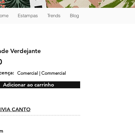
ome
Estampas
Trends
Blog
ade Verdejante
0
icença:
Comercial | Commercial
Adicionar ao carrinho
:
LIVIA CANTO
cm