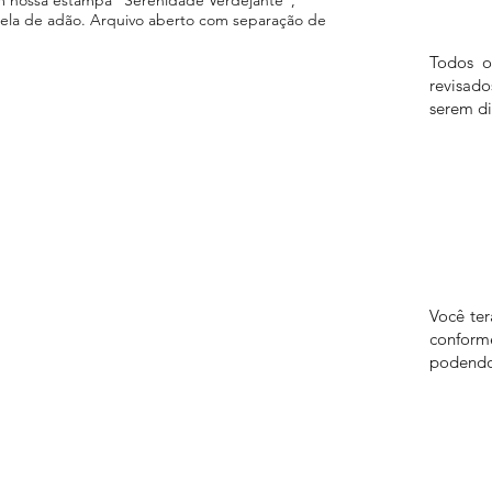
tela de adão. Arquivo aberto com separação de
Todos o
revisad
serem di
Você te
confor
podendo