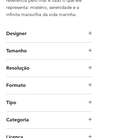
reverência pelo mar e tudo o que ele
representa: mistério, serenidade e a
infinita maravilha da vida marinha.
Designer
Beattriz Santos
Tamanho
32 x 32 cm
Resolução
300 dpi
Formato
Photoshop
Tipo
Estampa corrida (com rapport)
Categoria
Fauna, Figurativa, Natureza
Licença