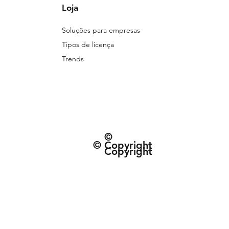
Loja
Soluções para empresas
Tipos de licença
Trends
©
© Copyright
Copyright
© 2026 Patternarium. Todos os direitos 
protegidos por direitos autorais, conforme
Política de Entrega e data estimad
Termos e Condiçõe