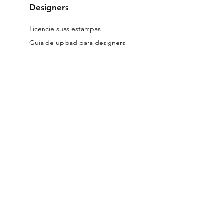
Designers
Licencie suas estampas
Guia de upload para designers
reservados.
Os arquivos licenciados no site são digitais.
Todos os desig
 a Lei 9.610/98.
Seu uso indevido está submetido às penalidades previs
a de entrega dos produtos, Políticas de Troca, Devolução e Reembolso e
s de Designer Parceiro
|
Termos e Condições de Licenciamento |
Pol