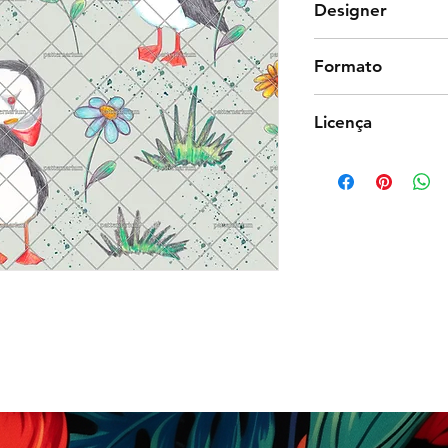
Designer
Lucilia Alencastro
Formato
Photoshop
Licença
Exclusiva