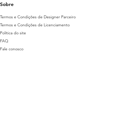
Sobre
Termos e Condições de Designer Parceiro
Termos e Condições de Licenciamento
Política do site
FAQ
Fale conosco
ns disponibilizados nesta plataforma são
tas em lei.
stão descritas nos termos a seguir:
ítica de Privacidade