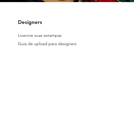
Designers
Licencie suas estampas
Guia de upload para designers
reservados.
Os arquivos licenciados no site são digitais.
Todos os desig
 a Lei 9.610/98.
Seu uso indevido está submetido às penalidades previs