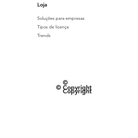
Loja
Soluções para empresas
Tipos de licença
Trends
©
© Copyright
Copyright
© 2026 Patternarium. Todos os direitos 
protegidos por direitos autorais, conforme
Política de Entrega e data estimad
Termos e Condiçõe