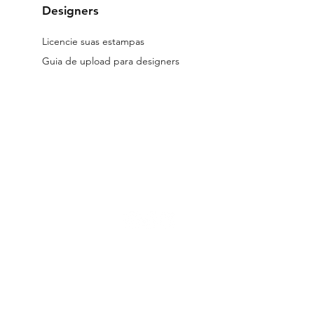
Designers
Licencie suas estampas
Guia de upload para designers
reservados.
Os arquivos licenciados no site são digitais.
Todos os desig
 a Lei 9.610/98.
Seu uso indevido está submetido às penalidades previs
a de entrega dos produtos, Políticas de Troca, Devolução e Reembolso e
s de Designer Parceiro
|
Termos e Condições de Licenciamento |
Pol