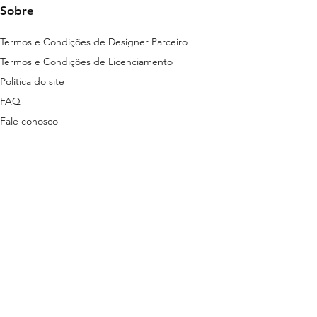
Sobre
Termos e Condições de Designer Parceiro
Termos e Condições de Licenciamento
Política do site
FAQ
Fale conosco
ns disponibilizados nesta plataforma são
tas em lei.
stão descritas nos termos a seguir:
ítica de Privacidade